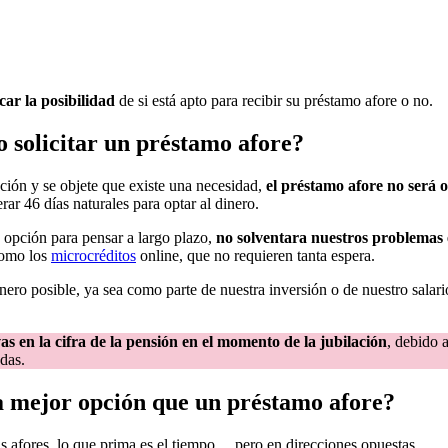
icar la posibilidad
de si está apto para recibir su préstamo afore o no.
o solicitar un préstamo afore?
ción y se objete que existe una necesidad,
el préstamo afore no será o
ar 46 días naturales para optar al dinero.
 opción para pensar a largo plazo,
no solventara nuestros problemas 
 como los
microcréditos
online, que no requieren tanta espera.
ero posible, ya sea como parte de nuestra inversión o de nuestro salari
vas en la cifra de la pensión en el momento de la jubilación
, debido 
das.
a mejor opción que un préstamo afore?
as afores, lo que prima es el tiempo… pero en direcciones opuestas.