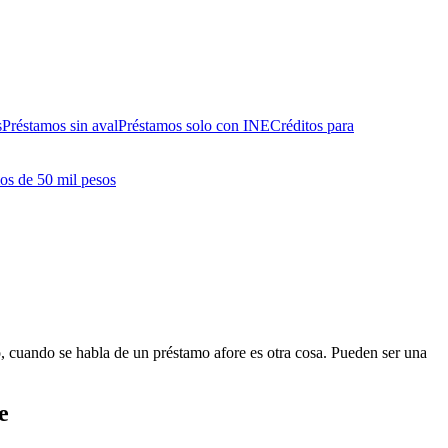
s
Préstamos sin aval
Préstamos solo con INE
Créditos para
os de 50 mil pesos
o, cuando se habla de un préstamo afore es otra cosa. Pueden ser una
e