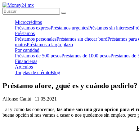
Microcréditos
Préstamos express
Préstamos urgentes
Préstamos sin intereses
Pr
Préstamos
Préstamos personales
Préstamos sin checar buró
Préstamos para 
motos
Préstamos a largo plazo
Por cantidad
Préstamos de 500 pesos
Préstamos de 1000 pesos
Préstamos de 
Financieras
Artículos
Tarjetas de crédito
Blog
Préstamo afore, ¿qué es y cuándo pedirlo?
Alfonso Cantú |
11.05.2021
Tal y como las conocemos,
las afore son una gran opción para el r
buena opción si nos vamos a casar o nos quedemos sin empleo, pero p