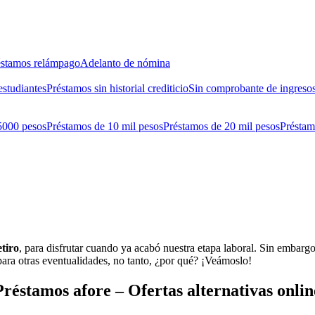
éstamos relámpago
Adelanto de nómina
estudiantes
Préstamos sin historial crediticio
Sin comprobante de ingreso
5000 pesos
Préstamos de 10 mil pesos
Préstamos de 20 mil pesos
Préstam
etiro
, para disfrutar cuando ya acabó nuestra etapa laboral. Sin embarg
ara otras eventualidades, no tanto, ¿por qué? ¡Veámoslo!
Préstamos afore – Ofertas alternativas onlin