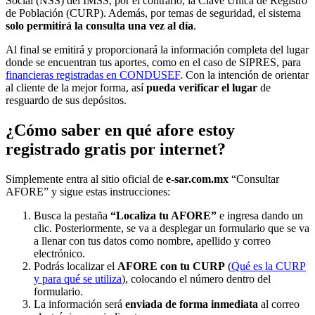
Social (NSS) del IMSS, por el contrario, la Clave Única de Registro
de Población (CURP). Además, por temas de seguridad, el sistema
solo permitirá la consulta una vez al día
.
Al final se emitirá y proporcionará la información completa del lugar
donde se encuentran tus aportes, como en el caso de SIPRES, para
financieras registradas en CONDUSEF
. Con la intención de orientar
al cliente de la mejor forma, así
pueda verificar el lugar
de
resguardo de sus depósitos.
¿Cómo saber en qué afore estoy
registrado gratis por internet?
Simplemente entra al sitio oficial de
e-sar.com.mx
“Consultar
AFORE” y sigue estas instrucciones:
Busca la pestaña
“Localiza tu AFORE”
e ingresa dando un
clic. Posteriormente, se va a desplegar un formulario que se va
a llenar con tus datos como nombre, apellido y correo
electrónico.
Podrás localizar el
AFORE con tu CURP
(
Qué es la CURP
y para qué se utiliza
), colocando el número dentro del
formulario.
La información será
enviada de forma inmediata
al correo