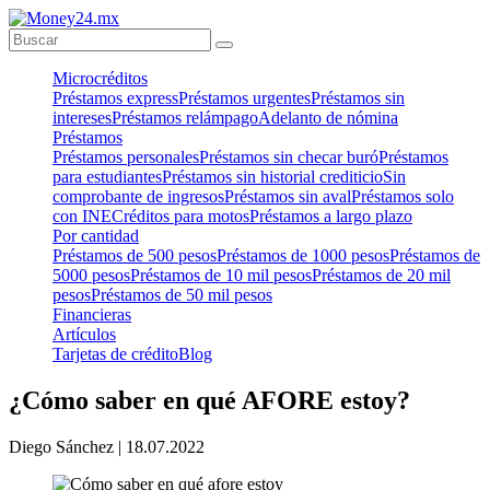
Microcréditos
Préstamos express
Préstamos urgentes
Préstamos sin
intereses
Préstamos relámpago
Adelanto de nómina
Préstamos
Préstamos personales
Préstamos sin checar buró
Préstamos
para estudiantes
Préstamos sin historial crediticio
Sin
comprobante de ingresos
Préstamos sin aval
Préstamos solo
con INE
Créditos para motos
Préstamos a largo plazo
Por cantidad
Préstamos de 500 pesos
Préstamos de 1000 pesos
Préstamos de
5000 pesos
Préstamos de 10 mil pesos
Préstamos de 20 mil
pesos
Préstamos de 50 mil pesos
Financieras
Artículos
Tarjetas de crédito
Blog
¿Cómo saber en qué AFORE estoy?
Diego Sánchez |
18.07.2022